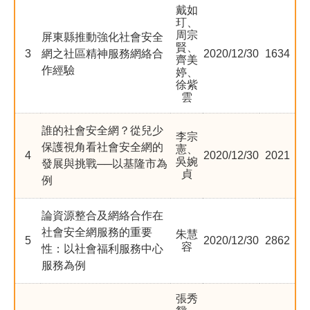
尋
鍵
戴如
字
玎、
周宗
屏東縣推動強化社會安全
季刊簡介
賢、
3
網之社區精神服務網絡合
2020/12/30
1634
齊美
作經驗
婷、
主題報導
徐紫
雲
主題座談
誰的社會安全網？從兒少
李宗
保護視角看社會安全網的
憲、
4
2020/12/30
2021
吳婉
發展與挑戰──以基隆市為
特別企劃
貞
例
人物專訪
論資源整合及網絡合作在
社會安全網服務的重要
朱慧
5
2020/12/30
2862
容
性：以社會福利服務中心
好書推薦
服務為例
各期季刊
張秀