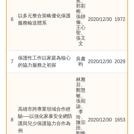
鴛、
郭彩
榕、
歷史文獻
以多元整合策略優化保護
張靜
6
2020/12/30
1972
倫、
服務輸送體系
王心
投稿專區
聖、
張又
文
保護性工作以家庭為核心
吳書
7
2020/12/30
2029
昀
的協力服務之初探
林雅
芬、
鄭慧
敏、
張宛
諭、
高雄市跨專業領域合作經
李
驗──以強化家暴安全網防
玲、
8
2020/12/30
1653
陳宗
護與兒少保護協力合作為
田、
例
劉惟