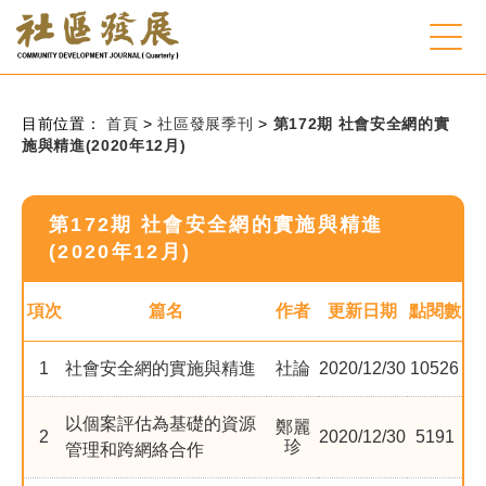
:::
跳到主要內容
網站導覽
:::
目前位置：
首頁
>
社區發展季刊
>
第172期 社會安全網的實
施與精進(2020年12月)
會員登入
第172期 社會安全網的實施與精進
常見問題
(2020年12月)
客服諮詢
項次
篇名
作者
更新日期
點閱數
後台登入
1
社會安全網的實施與精進
社論
2020/12/30
10526
關
請
以個案評估為基礎的資源
鄭麗
2
2020/12/30
5191
鍵
輸
珍
管理和跨網絡合作
字
入
搜
關