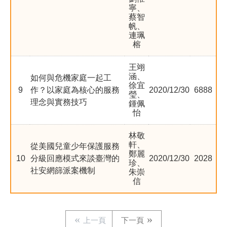
寧、
蔡智
帆、
連珮
榕
王翊
涵、
如何與危機家庭一起工
徐宜
9
作？以家庭為核心的服務
2020/12/30
6888
瑩、
理念與實務技巧
鍾佩
怡
林敬
軒、
從美國兒童少年保護服務
鄭麗
10
分級回應模式來談臺灣的
2020/12/30
2028
珍、
社安網篩派案機制
朱崇
信
上一頁
下一頁