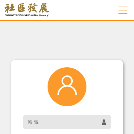
:::
跳到主要內容
:::
網站導覽
會員登入
常見問題
客服諮詢
後台登入
帳
關
請
號
鍵
輸
字
入
搜
關
密