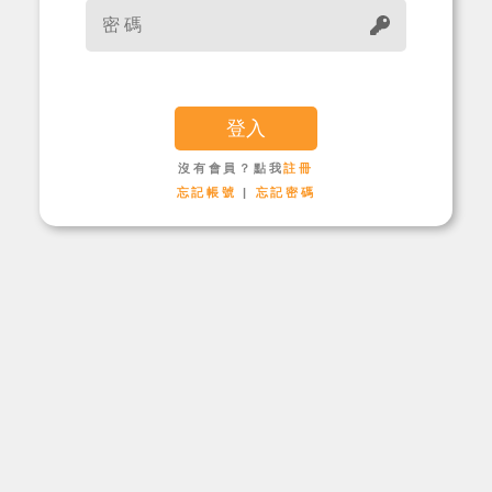
尋
鍵
碼
字
季刊簡介
主題報導
沒有會員？點我
註冊
忘記帳號
|
忘記密碼
主題座談
特別企劃
人物專訪
好書推薦
各期季刊