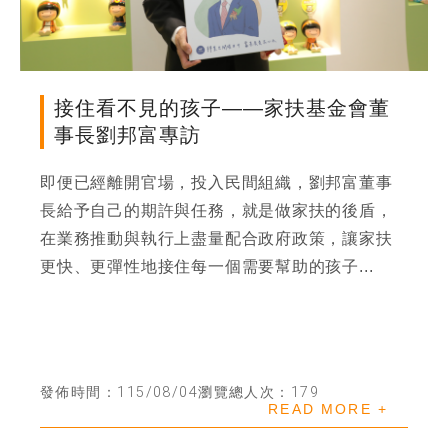
尋
鍵
字
季刊簡介
接住看不見的孩子——家扶基金會董
主題報導
事長劉邦富專訪
即便已經離開官場，投入民間組織，劉邦富董事
主題座談
長給予自己的期許與任務，就是做家扶的後盾，
在業務推動與執行上盡量配合政府政策，讓家扶
特別企劃
更快、更彈性地接住每一個需要幫助的孩子...
人物專訪
好書推薦
發佈時間：115/08/04
瀏覽總人次：179
READ MORE +
各期季刊