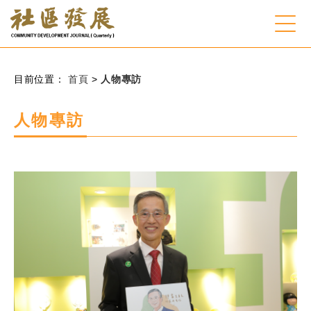
:::
跳到主要內容
網站導覽
:::
目前位置：
首頁
>
人物專訪
會員登入
人物專訪
常見問題
客服諮詢
後台登入
關
請
鍵
輸
字
入
搜
關