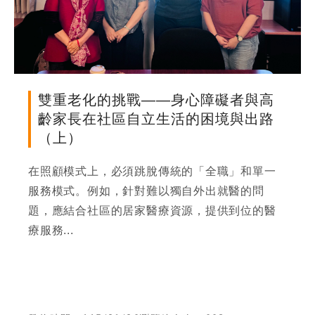
尋
鍵
字
季刊簡介
主題報導
雙重老化的挑戰——身心障礙者與高
齡家長在社區自立生活的困境與出路
主題座談
（上）
在照顧模式上，必須跳脫傳統的「全職」和單一
特別企劃
服務模式。例如，針對難以獨自外出就醫的問
題，應結合社區的居家醫療資源，提供到位的醫
人物專訪
療服務...
好書推薦
各期季刊