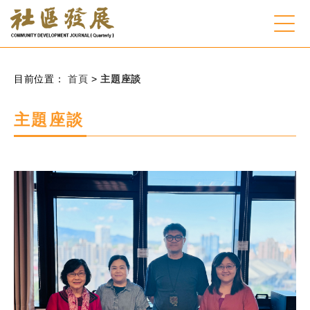
:::
跳到主要內容
網站導覽
:::
目前位置：
首頁
>
主題座談
會員登入
主題座談
常見問題
客服諮詢
後台登入
關
請
鍵
輸
字
入
搜
關