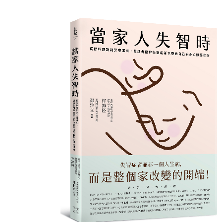
鍵
字
搜
尋