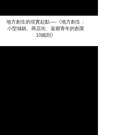
地方創生的現實起點──《地方創生：
小型城鎮、商店街、返鄉青年的創業
10鐵則》