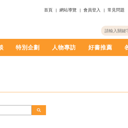
首頁
網站導覽
會員登入
常見問題
關
請
鍵
輸
字
入
搜
關
談
特別企劃
人物專訪
好書推薦
尋
鍵
字
搜
尋