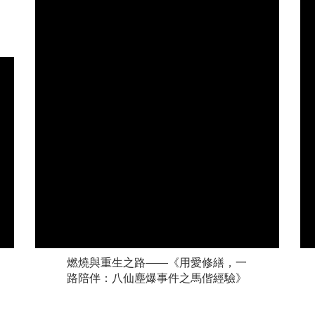
燃燒與重生之路——《用愛修繕，一
路陪伴：八仙塵爆事件之馬偕經驗》