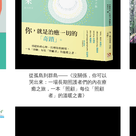
從孤島到群島——《沒關係，你可以
哭出來：一場長期照護者們的內在療
癒之旅，一本「照顧」每位「照顧
者」的溫暖之書》