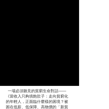
一場必須聽見的貧窮生命對話——
《當收入只夠填飽肚子：走向貧窮化
的年輕人，正面臨什麼樣的困境？被
困在低薪、低保障、高物價的「新貧