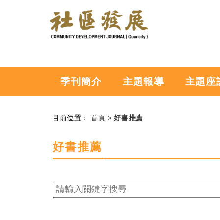
:::
跳到主要內容
社
區
發
展
季
季刊簡介
主題報導
主題座
刊
:::
:::
目前位置：
首頁
>
好書推薦
好書推薦
請
輸
入
關