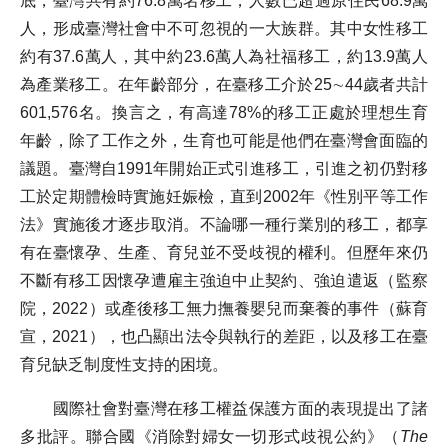
底，臺灣共有約76.8萬名移工，人數已超過原住民68.9萬
尋
鍵
字
人，形成臺灣社會中不可忽視的一大族群。其中女性移工
約有37.6萬人，其中約23.6萬人為社福移工，約13.9萬人
季刊簡介
為產業移工。在年齡部分，在臺移工介於25∼44歲者共計
601,576名。換言之，有高達78%的移工正處於理想生育
主題報導
年齡，除了工作之外，生育也可能是他們在臺灣會面臨的
議題。臺灣自1991年開始正式引進移工，引進之初仍對移
主題座談
工於定期體檢時實施妊娠檢，直到2002年《性別平等工作
法》實施後才逐步取消。不論哪一種行業別的移工，都享
特別企劃
有在臺懷孕、生產、育兒並不受歧視的權利。但歷年來仍
不斷有移工因懷孕遭雇主強迫中止契約、強迫遣返（監察
人物專訪
院，2022）或產後移工無力撫養嬰兒而棄養的事件（蘇育
宣，2021），也凸顯出法令與執行的差距，以及移工在臺
育兒缺乏制度性支持的困境。
好書推薦
國際社會對臺灣在移工權益保護方面的表現提出了諸
各期季刊
多批評。聯合國《消除對婦女一切形式歧視公約》（
The