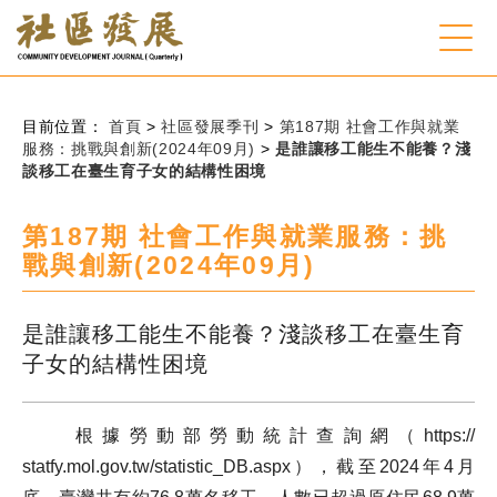
:::
跳到主要內容
網站導覽
:::
目前位置：
首頁
>
社區發展季刊
>
第187期 社會工作與就業
服務：挑戰與創新(2024年09月)
>
是誰讓移工能生不能養？淺
談移工在臺生育子女的結構性困境
會員登入
第187期 社會工作與就業服務：挑
常見問題
戰與創新(2024年09月)
客服諮詢
是誰讓移工能生不能養？淺談移工在臺生育
子女的結構性困境
後台登入
關
請
根據勞動部勞動統計查詢網（https://
鍵
輸
statfy.mol.gov.tw/statistic_DB.aspx），截至2024年4月
字
入
搜
關