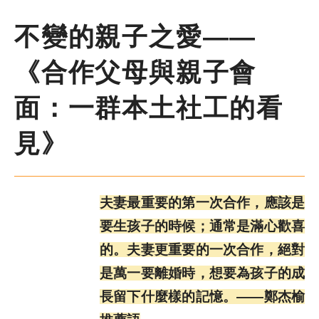
尋
鍵
字
不變的親子之愛——
季刊簡介
《合作父母與親子會
主題報導
面：一群本土社工的看
主題座談
見》
特別企劃
夫妻最重要的第一次合作，應該是
人物專訪
要生孩子的時候；通常是滿心歡喜
的。夫妻更重要的一次合作，絕對
好書推薦
是萬一要離婚時，想要為孩子的成
長留下什麼樣的記憶。——鄭杰榆
各期季刊