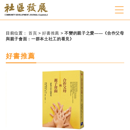
:::
跳到主要內容
網站導覽
:::
目前位置：
首頁
>
好書推薦
>
不變的親子之愛——《合作父母
與親子會面：一群本土社工的看見》
會員登入
好書推薦
常見問題
客服諮詢
後台登入
關
請
鍵
輸
字
入
搜
關