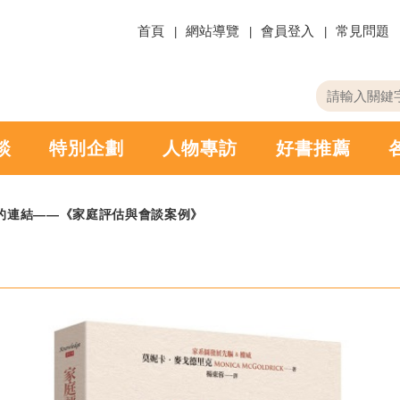
首頁
網站導覽
會員登入
常見問題
關
請
鍵
輸
字
入
搜
關
談
特別企劃
人物專訪
好書推薦
尋
鍵
字
的連結——《家庭評估與會談案例》