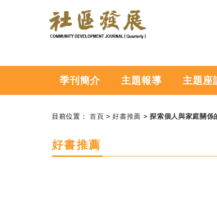
:::
跳到主要內容
社
區
發
展
季
季刊簡介
主題報導
主題座
刊
:::
目前位置：
首頁
>
好書推薦
>
探索個人與家庭關係
好書推薦