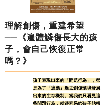
尋
鍵
字
季刊簡介
理解創傷，重建希望
主題報導
──《遍體鱗傷長大的孩
主題座談
子，會自己恢復正常
特別企劃
嗎？》
人物專訪
孩子表現出來的「問題行為」，都
好書推薦
是為了「適應」過去創傷環境發展
出來的生存機制。當我們只看見這
各期季刊
些問題行為，就很容易給孩子貼標