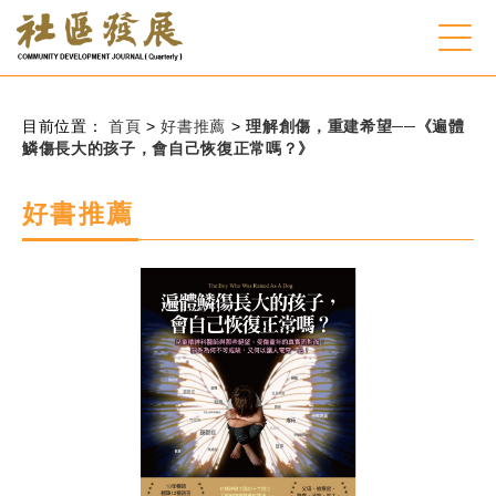
:::
跳到主要內容
網站導覽
:::
目前位置：
首頁
>
好書推薦
>
理解創傷，重建希望──《遍體
鱗傷長大的孩子，會自己恢復正常嗎？》
會員登入
好書推薦
常見問題
客服諮詢
後台登入
關
請
鍵
輸
字
入
搜
關