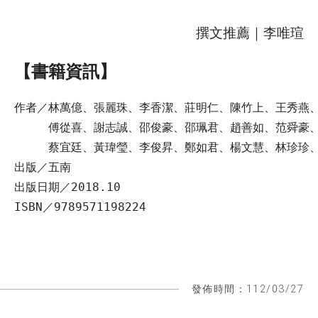
撰文推薦｜李唯瑄
【書籍資訊】
作者／林萬億、張麗珠、李香潔、莊明仁、陳竹上、王秀燕
　　　傅從喜、謝志誠、邵俊豪、邵珮君、趙善如、范舜豪
　　　蔡宜廷、黃瑋瑩、李俊昇、鄭如君、楊文慧、林珍珍
出版／五南
出版日期／2018.10
ISBN／9789571198224
發佈時間：112/03/27