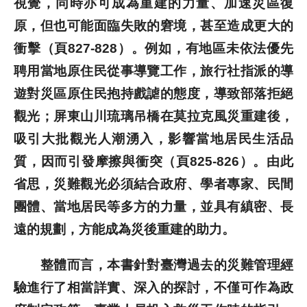
視覺，同時亦可成為重建的力量、加速災區復
原，但也可能面臨失敗的窘境，甚至造成更大的
衝擊（頁827-828）。例如，有地區未依法優先
聘用當地原住民從事導覽工作，旅行社指派的導
遊對災區原住民抱持戲謔的態度，導致部落拒絕
觀光；屏東山川琉璃吊橋在莫拉克風災重建後，
吸引大批觀光人潮湧入，影響當地居民生活品
質，因而引發摩擦與衝突（頁825-826）。由此
省思，災難觀光必須結合政府、學者專家、民間
團體、當地居民等多方的力量，並具有縝密、長
遠的規劃，方能成為災後重建的助力。
整體而言，本書針對臺灣過去的災難管理經
驗進行了相當詳實、深入的探討，不僅可作為政