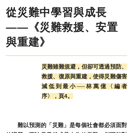
尋
鍵
字
從災難中學習與成長
季刊簡介
——《災難救援、安置
主題報導
與重建》
主題座談
災難雖難規避，但卻可透過預防、
特別企劃
救援、復原與重建，使得災難傷害
減低到最小──林萬億〈編者
人物專訪
序〉，頁4。
好書推薦
難以預測的「災難」是每個社會都必須面對
各期季刊