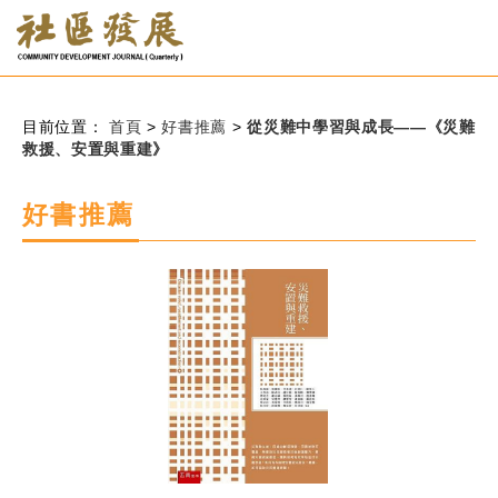
:::
跳到主要內容
網站導覽
:::
目前位置：
首頁
>
好書推薦
>
從災難中學習與成長——《災難
救援、安置與重建》
會員登入
好書推薦
常見問題
客服諮詢
後台登入
關
請
鍵
輸
字
入
搜
關