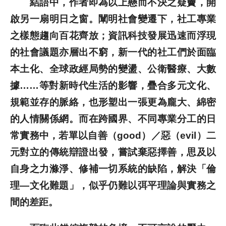
結語中，作者即為以上懸而不決之疑竇，開
啟另一扇明日之窗。闡明社會變遷下，社工專業
之樣態趨向百花齊放；資訊科技發展迅速而浮現
的社會議題亦層出不窮，新一代的社工們於面臨
本土化、全球政經局勢的變盪、公衛醫療、大數
據……等對新時代生活的影響，疊合多元文化、
規範並存的脈絡，也形塑出一張更為龐大、綿密
的人情關係網。而在跨國界、不同專業分工的日
常實務中，若單以自善（good）／惡（evil）二
元對立的傳統辯證出發，嘗試棄惡擇善，思及以
自身之力滌淨、修補一切系統的缺陷，解決「倫
理—文化難題」，似乎仍難以弭平理論與實務之
間的差距。