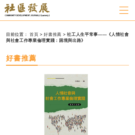
:::
跳到主要內容
網站導覽
:::
目前位置：
首頁
>
好書推薦
>
社工人生平常事——《人情社會
與社會工作專業倫理實踐：困境與出路》
會員登入
好書推薦
常見問題
客服諮詢
後台登入
關
請
鍵
輸
字
入
搜
關