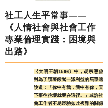
尋
鍵
字
社工人生平常事——
季刊簡介
《人情社會與社會工作
主題報導
專業倫理實踐：困境與
主題座談
出路》
特別企劃
《大明王朝1566》中，胡宗憲曾
人物專訪
對為了護著嚴嵩一派利益的馬寧遠
說道：「你中有我，我中有你，天
好書推薦
下事往往壞就壞在這裡。」或許社
會工作者不易經驗如此複雜的關係
各期季刊