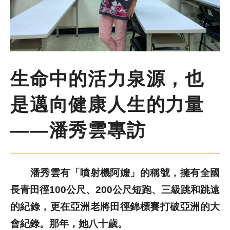
尋
鍵
字
季刊簡介
主題報導
生命中的活力泉源，也
主題座談
是邁向健康人生的力量
——潘秀雲專訪
特別企劃
人物專訪
潘秀雲有「噴射機阿嬤」的稱號，擁有全國
好書推薦
長青田徑100公尺、200公尺短跑、三級跳和跳遠
的紀錄，更在亞洲老將田徑錦標賽打破亞洲的大
各期季刊
會紀錄。那年，她八十歲。