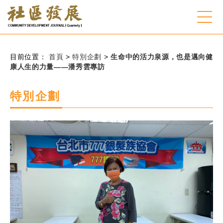
:::
跳到主要內容
網站導覽
:::
目前位置：
首頁
>
特別企劃
>
生命中的活力泉源，也是邁向健
康人生的力量——潘秀雲專訪
會員登入
特別企劃
常見問題
客服諮詢
後台登入
關
請
鍵
輸
字
入
搜
關