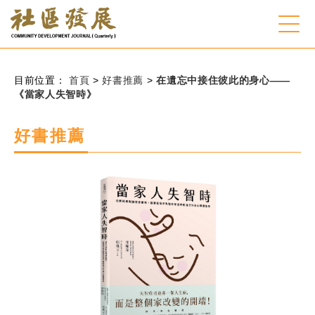
:::
跳到主要內容
網站導覽
:::
目前位置：
首頁
>
好書推薦
>
在遺忘中接住彼此的身心——
《當家人失智時》
會員登入
好書推薦
常見問題
客服諮詢
後台登入
關
請
鍵
輸
字
入
搜
關