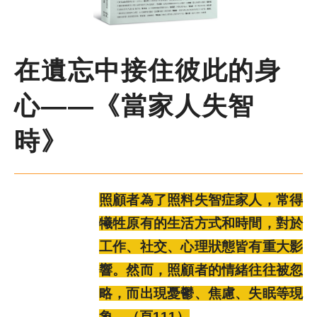
尋
鍵
字
季刊簡介
在遺忘中接住彼此的身
主題報導
心——《當家人失智
主題座談
時》
特別企劃
照顧者為了照料失智症家人，常得
人物專訪
犧牲原有的生活方式和時間，對於
工作、社交、心理狀態皆有重大影
好書推薦
響。然而，照顧者的情緒往往被忽
略，而出現憂鬱、焦慮、失眠等現
各期季刊
象。（頁111）