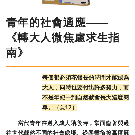
尋
鍵
字
季刊簡介
青年的社會適應——
《轉大人微焦慮求生指
主題報導
南》
主題座談
特別企劃
每個都必須花很長的時間才能成為
大人，同時也要付出許多努力，而
人物專訪
不是年紀一到自然就會長大這麼簡
單。（頁17）
好書推薦
當代青年在邁入成人階段時，常面臨著與過
各期季刊
往世代截然不同的社會處境。從學業銜接高度競