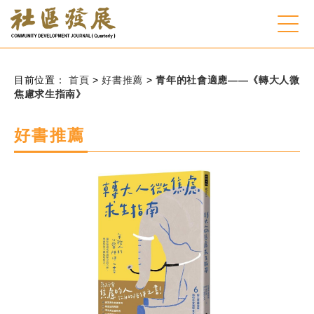
:::
跳到主要內容
網站導覽
:::
目前位置：
首頁
>
好書推薦
>
青年的社會適應——《轉大人微
焦慮求生指南》
會員登入
好書推薦
常見問題
客服諮詢
後台登入
關
請
鍵
輸
字
入
搜
關