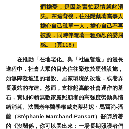
們擔憂，是因為害怕親情就此消
歷史文獻
失。在這背後，往往隱藏著當事人
擔心自己孤單一人，擔心自己不再
投稿專區
被愛，同時伴隨著一種強烈的委屈
感。（頁118）
在推動「在地老化」與「社區營造」的漫長
進程中，社會大眾的目光往往聚焦於硬體設施，
如無障礙坡道的增設、居家環境的改造，或巷弄
長照站的布建。然而，支撐起高齡社會運作的基
石，實則仰賴無數家庭照顧者的高強度勞動與情
緒消耗。法國老年醫學權威史蒂芬妮・馬爾尚-潘
薩（Stéphanie Marchand-Pansart）醫師所著
的《沒關係，你可以哭出來：一場長期照護者們