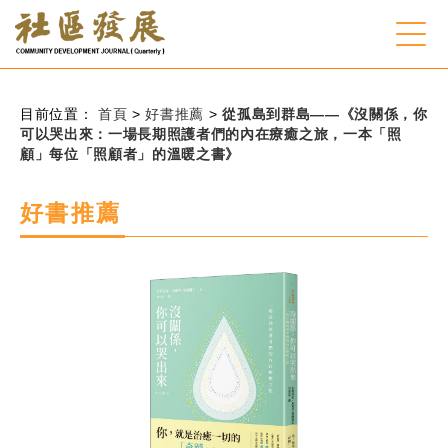
:::
跳到主要內容
網站導覽
:::
目前位置：
首頁
>
好書推薦
>
從孤島到群島——《沒關係，你
可以哭出來：一場長期照護者們的內在療癒之旅，一本「照
顧」每位「照顧者」的溫暖之書》
會員登入
好書推薦
常見問題
客服諮詢
後台登入
關
請
鍵
輸
字
入
搜
關