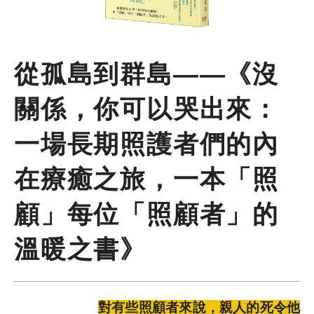
尋
鍵
字
季刊簡介
從孤島到群島——《沒
主題報導
關係，你可以哭出來：
主題座談
一場長期照護者們的內
在療癒之旅，一本「照
特別企劃
顧」每位「照顧者」的
人物專訪
溫暖之書》
好書推薦
各期季刊
對有些照顧者來說，親人的死令他