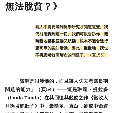
無法脫貧？》
歷史文獻
投稿專區
窮人不需要等到科學研究才知道這些。我
們能感覺到這一切。我們可以告訴你，隨
時隨地都很疲倦又煩惱，根本不適合進行
更高等的認知活動。因此，慢慢地，我也
不再思考較高層次的問題了。（頁155）
「貧窮是很淒慘的，而且讓人失去考慮長期
問題的能力」（頁54）——這是琳達・提拉多
（Linda Tirado）在其回憶與觀察之作《當收入
只夠填飽肚子》中，最簡單、直白，卻擊中命運