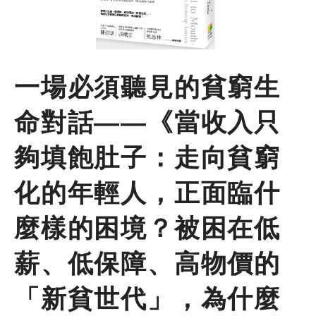
尋
鍵
字
季刊簡介
一場必須聽見的貧窮生
主題報導
命對話——《當收入只
主題座談
夠填飽肚子：走向貧窮
特別企劃
化的年輕人，正面臨什
人物專訪
麼樣的困境？被困在低
薪、低保障、高物價的
好書推薦
「新貧世代」，為什麼
各期季刊