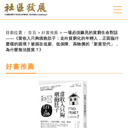
:::
跳到主要內容
網站導覽
:::
目前位置：
首頁
>
好書推薦
>
一場必須聽見的貧窮生命對話
——《當收入只夠填飽肚子：走向貧窮化的年輕人，正面臨什
麼樣的困境？被困在低薪、低保障、高物價的「新貧世代」，
會員登入
為什麼無法脫貧？》
常見問題
好書推薦
客服諮詢
後台登入
關
請
鍵
輸
字
入
搜
關