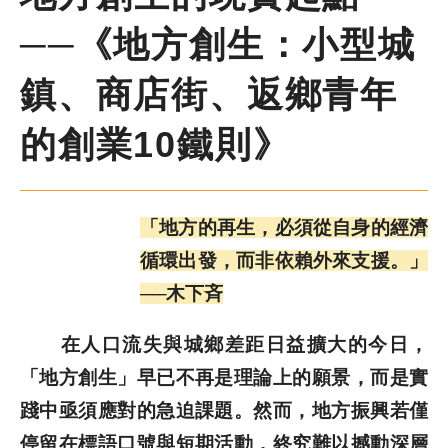
尋
鍵
字
──《地方創生：小型城
季刊簡介
鎮、商店街、返鄉青年
主題報導
的創業10鐵則》
主題座談
「地方的再生，必須從自身的經濟
特別企劃
循環出發，而非依賴外來支援。」
──木下斉
人物專訪
在人口流失與城鄉差距日益擴大的今日，
好書推薦
「地方創生」早已不再是理論上的願景，而是實
踐中亟須應對的急迫課題。然而，地方振興若僅
各期季刊
停留在標語口號與短期活動，終究難以撼動深層