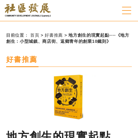
:::
跳到主要內容
網站導覽
:::
目前位置：
首頁
>
好書推薦
>
地方創生的現實起點──《地方
創生：小型城鎮、商店街、返鄉青年的創業10鐵則》
會員登入
好書推薦
常見問題
客服諮詢
後台登入
關
請
鍵
輸
字
入
地方創生的現實起點
搜
關