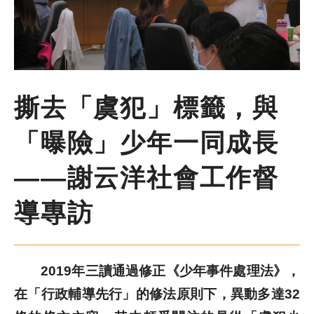
尋
鍵
字
季刊簡介
主題報導
撕去「虞犯」標籤，與
主題座談
「曝險」少年一同成長
——謝云洋社會工作督
特別企劃
導專訪
人物專訪
好書推薦
2019年三讀通過修正《少年事件處理法》，
在「行政輔導先行」的修法原則下，異動多達32
各期季刊