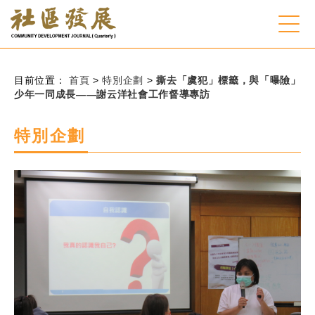
:::
跳到主要內容
網站導覽
:::
目前位置：
首頁
>
特別企劃
>
撕去「虞犯」標籤，與「曝險」
少年一同成長——謝云洋社會工作督導專訪
會員登入
特別企劃
常見問題
客服諮詢
後台登入
關
請
鍵
輸
字
入
搜
關