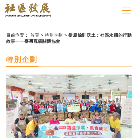
:::
跳到主要內容
網站導覽
:::
目前位置：
首頁
>
特別企劃
>
從廚餘到沃土：社區永續的行動
故事——臺灣寬霖關懷協會
會員登入
特別企劃
常見問題
客服諮詢
後台登入
關
請
鍵
輸
字
入
搜
關