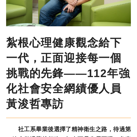
尋
鍵
字
季刊簡介
主題報導
紮根心理健康觀念給下
一代，正面迎接每一個
主題座談
挑戰的先鋒——112年強
特別企劃
化社會安全網績優人員
人物專訪
黃浚哲專訪
好書推薦
社工系畢業後選擇了精神衛生之路，待過第
各期季刊