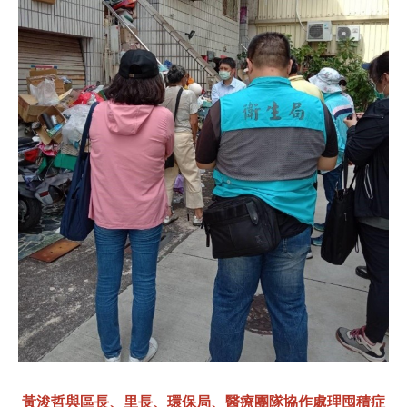
黃浚哲與區長、里長、環保局、醫療團隊協作處理囤積症