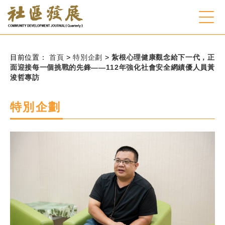
:::
跳到主要內容
網站導覽
:::
目前位置：
首頁
>
特別企劃
>
紮根心理健康觀念給下一代，正
面迎接每一個挑戰的先鋒——112年強化社會安全網績優人員黃
浚哲專訪
會員登入
特別企劃
常見問題
客服諮詢
後台登入
關
請
鍵
輸
字
入
搜
關