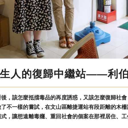
生人的復歸中繼站——利
，該怎麼抵擋毒品的再度誘惑，又該怎麼復歸社會
做了不一樣的嘗試，在文山區離捷運站有段距離的木柵
模式，讓想遠離毒癮、重回社會的個案在那裡居住、工