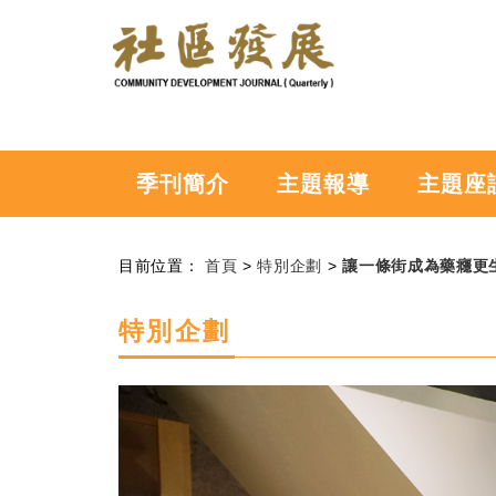
:::
跳到主要內容
社
區
發
展
季
季刊簡介
主題報導
主題座
刊
:::
目前位置：
首頁
>
特別企劃
>
讓一條街成為藥癮更
特別企劃