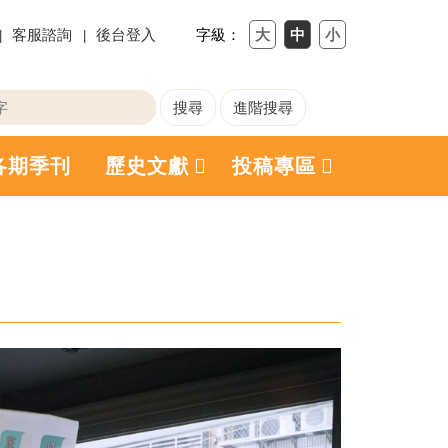
客服諮詢
後台登入
字級：
各期季刊
歷史文獻
投稿專區