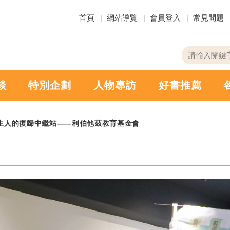
首頁
網站導覽
會員登入
常見問題
關
請
鍵
輸
字
入
搜
關
談
特別企劃
人物專訪
好書推薦
尋
鍵
字
生人的復歸中繼站——利伯他茲教育基金會