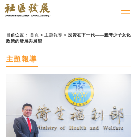
:::
跳到主要內容
網站導覽
:::
目前位置：
首頁
>
主題報導
>
投資在下一代——臺灣少子女化
政策的發展與展望
會員登入
主題報導
常見問題
客服諮詢
後台登入
關
請
鍵
輸
字
入
搜
關