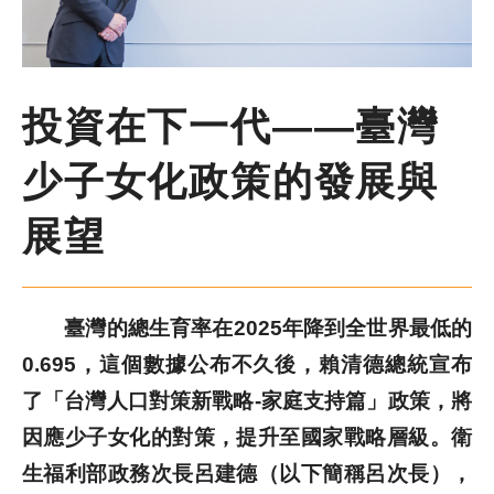
尋
鍵
字
季刊簡介
投資在下一代——臺灣
主題報導
少子女化政策的發展與
主題座談
展望
特別企劃
臺灣的總生育率在2025年降到全世界最低的
人物專訪
0.695，這個數據公布不久後，賴清德總統宣布
了「台灣人口對策新戰略-家庭支持篇」政策，將
好書推薦
因應少子女化的對策，提升至國家戰略層級。衛
各期季刊
生福利部政務次長呂建德（以下簡稱呂次長），