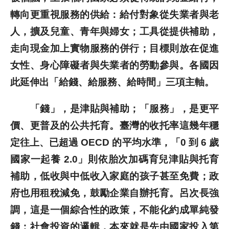
轉向更重視服務的供給：給付對象從失業者與老
人，擴及兒童、青年與婦女；工具從提供補助，
走向現金加上實物服務的併行；目標則放在促進
女性、身心障礙者與失業者的勞動參與。各國因
此延伸出「給錢、給服務、給時間」三項主軸。
「錢」，是津貼與補助；「服務」，是更平
價、更普及的公共托育。臺灣的收托率這幾年穩
定往上、已超過 OECD 的平均水準，「0 到 6 歲
國家一起養 2.0」則依胎次加碼育兒津貼與托育
補助，低收與中低收入家庭的孩子甚至免費；政
府也用租稅減免，鼓勵企業自辦托育。呂次長強
調，這是一個綜合性的政策，不能化約成單純發
錢；社會投資的邏輯，本來就是先由國家投入第